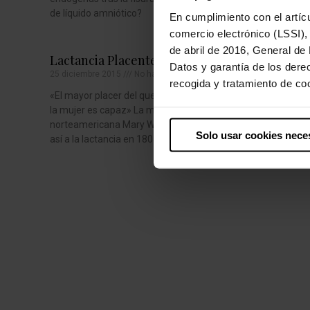
de líquido amniótico?
En cumplimiento con el artícu
comercio electrónico (LSSI),
de abril de 2016, General de
Lactancia Placentera
A Paco Ló
Datos y garantía de los dere
25 diciembre 2015
No hay comentarios
Agradeci
recogida y tratamiento de coo
3 diciembre 
«El mayor placer del que la naturaleza de
la mujer es capaz» La matrona
Soy una pac
norteamericana Mary Watkins se refería
ya que tengo
Solo usar cookies nece
así a la lactancia en 1805.
buenísimo: e
llamamos Pa