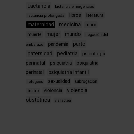
Lactancia
lactancia emergencias
libros
literatura
lactancia prolongada
medicina
maternidad
morir
mujer
mundo
muerte
negación del
parto
pandemia
embarazo
paternidad
pediatria
psicologia
perinatal
psiquiatria
psiquiatria
psiquiatría infantil
perinatal
sexualidad
subrogación
refugees
violencia
violencia
teatro
obstétrica
vía láctea