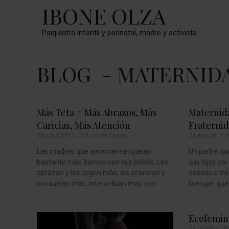
IBONE OLZA
Psiquiatra infantil y perinatal, madre y activista
BLOG
- MATERNID
Más Teta = Más Abrazos, Más
Maternida
Caricias, Más Atención
Fraterni
28 junio 2017
4 comentarios
3 junio 2017
Las madres que amamantan pasan
Un padre igu
bastante más tiempo con sus bebés. Les
sus hijxs po
abrazan y les cogen más, les acarician y
deseos e ins
consuelan más, interactúan más con
la mujer que
Ecofemin
29 octubre 2