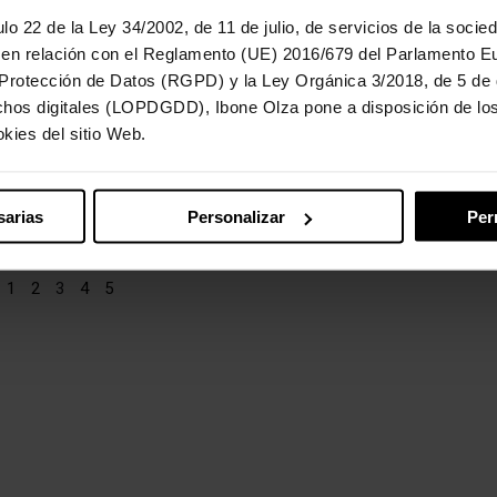
lo 22 de la Ley 34/2002, de 11 de julio, de servicios de la socie
 en relación con el Reglamento (UE) 2016/679 del Parlamento E
 Protección de Datos (RGPD) y la Ley Orgánica 3/2018, de 5 de 
pez, Mi Médico, Con
Exposición Lactancia Infinit
chos digitales (LOPDGDD), Ibone Olza pone a disposición de los 
miento.
14 noviembre 2015
No hay comentario
kies del sitio Web.
2015
5 comentarios
La exposición Lactancia Infinita, una 
de fotografías de Gaby Riva para Jun
iente afortunada. Hace años
y Revueltos se podrá ver en el Hall de
 un médico de familia
sarias
Personalizar
Per
Facultad de
l doctor Francisco López. Le
co y es de los
1
2
3
4
5