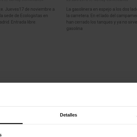
te. Jueves17 de noviembre a
La gasolinera en espejo a los dos la
 la sede de Ecologistas en
la carretera. En el lado del campam
drid. Entrada libre.
han cerrado los tanques y ya no sirv
gasolina
Detalles
s