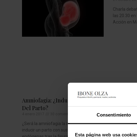
Charla deba
las 20.30 en
Acción en Ma
Amniofagia: ¿inducción Natural
Del Parto?
4 enero 2017
30 comentarios
Consentimiento
¿Será la amniofagia la mejor manera de
inducir un parto con sustancias
Esta página web usa cookie
endógenas tras la fisura o rotura de bolsa