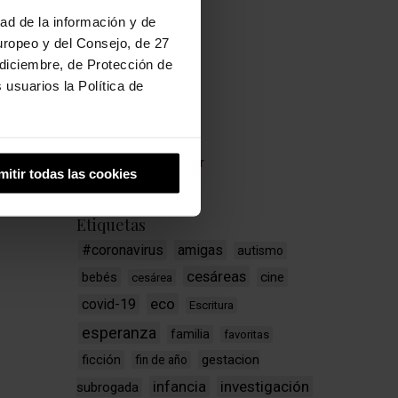
Lactancia
dad de la información y de
Libros y cine
uropeo y del Consejo, de 27
diciembre, de Protección de
Maternidad
a
usuarios la Política de
Medicina
s
Parto
serie
Psiquiatría
titos
 la
Sin categorizar
mitir todas las cookies
Etiquetas
#coronavirus
amigas
autismo
cesáreas
bebés
cine
cesárea
eco
covid-19
Escritura
esperanza
familia
favoritas
ficción
gestacion
fin de año
infancia
investigación
subrogada