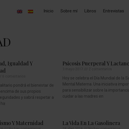
Inicio
Sobre mí
Libros
Entrevistas
AD
d, Igualdad Y
Psicosis Puerperal Y Lactanc
dad
3 mayo 2017
2 comentarios
6 comentarios
Hoy se celebra el Día Mundial de la S
Mental Materna. Una iniciativa impo
alitario pondrá el bienestar de
para sensibilizar sobre la importanci
r encima de sus propios
cuidar a las madres en
eguridades y sabrá respetar a
 ha
ismo Y Maternidad
La Vida En La Gasolinera
016
No hay comentarios
28 abril 2016
No hay comentarios