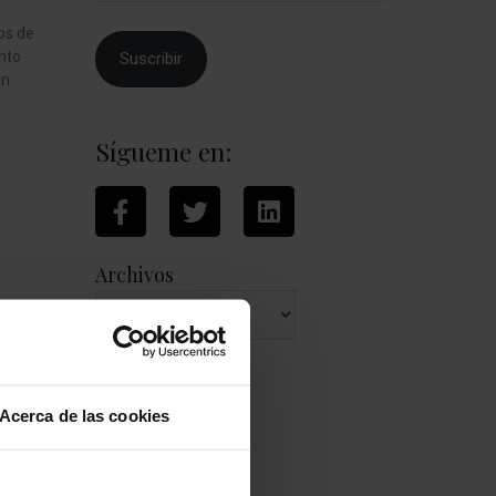
dos de
ento
Suscribir
en
Sígueme en:
Archivos
Categorías
Acerca de las cookies
Ecofeminismo
Favoritas
Ficción