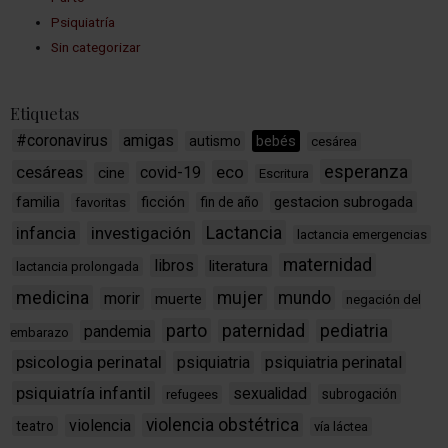
Psiquiatría
Sin categorizar
Etiquetas
#coronavirus
amigas
bebés
autismo
cesárea
esperanza
cesáreas
eco
covid-19
cine
Escritura
ficción
gestacion subrogada
familia
fin de año
favoritas
Lactancia
infancia
investigación
lactancia emergencias
maternidad
libros
literatura
lactancia prolongada
medicina
mujer
mundo
morir
muerte
negación del
parto
paternidad
pediatria
pandemia
embarazo
psicologia perinatal
psiquiatria
psiquiatria perinatal
psiquiatría infantil
sexualidad
subrogación
refugees
violencia obstétrica
violencia
teatro
vía láctea