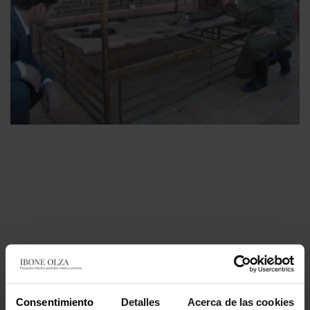
Kafkiana Como Las Literas Del Ikea
Consentimiento
Detalles
Acerca de las cookies
20 mayo 2012
3 comentarios