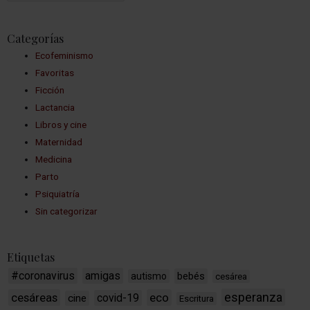
Categorías
Ecofeminismo
Favoritas
Ficción
Lactancia
Libros y cine
Maternidad
Medicina
Parto
Psiquiatría
Sin categorizar
Etiquetas
#coronavirus
amigas
bebés
autismo
cesárea
esperanza
cesáreas
eco
covid-19
cine
Escritura