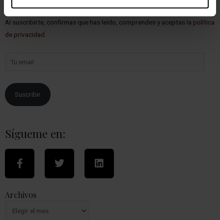
entradas.
Al suscribirte, confirmas que has leído, comprendes y aceptas la
política
de privacidad
.
Suscribir
Sígueme en:
Archivos