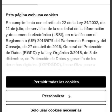
Vicente Camacho además de actor es un gran admirador de
Kafka. Llevaba muchos años soñando con montar una obra
Esta página web usa cookies
basada en La colonia penitenciaria. Cuando su amigo
Rafa compró una de esas camas altas que según Ikea son
En cumplimiento con el artículo 22 de la Ley 34/2002, de
«ideales para los dormitorios pequeños porque aprovechan
11 de julio, de servicios de la sociedad de la información
doblemente el suelo» y la montó en una habitación mínima
y de comercio electrónico (LSSI), en relación con el
Vicente no pudo evitar verbalizar en alto la inmediata asociación
Reglamento (UE) 2016/679 del Parlamento Europeo y del
de ideas que pasó por su mente: «más que una litera parece la
Consejo, de 27 de abril de 2016, General de Protección
cámara de tortura que diseñó el mísmisimo Kafka para la colonia
de Datos (RGPD) y la Ley Orgánica 3/2018, de 5 de
penitenciaria».
diciembre, de Protección de Datos y garantía de los
derechos digitales (LOPDGDD), Ibone Olza pone a
Elling
disposición de los usuarios la Política de recogida y
22 marzo 2012
No hay comentarios
tratamiento de cookies del sitio Web.
Permitir todas las cookies
La obra empieza cuando Elling (el gran Carmelo Gómez) ingresa
en el hospital psiquiátrico y conoce a su compañero de habitación
(genial Javier Gutierrez). Este
Personalizar
Suscríbete por email
Solo usar cookies necesarias
Introduce tu email para suscribirte a este blog y recibir avisos de nuevas