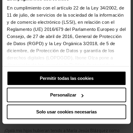
En cumplimiento con el artículo 22 de la Ley 34/2002, de
11 de julio, de servicios de la sociedad de la información
y de comercio electrónico (LSSI), en relación con el
Reglamento (UE) 2016/679 del Parlamento Europeo y del
Consejo, de 27 de abril de 2016, General de Protección
de Datos (RGPD) y la Ley Orgánica 3/2018, de 5 de
diciembre, de Protección de Datos y garantía de los
derechos digitales (LOPDGDD), Ibone Olza pone a
disposición de los usuarios la Política de recogida y
tratamiento de cookies del sitio Web.
Permitir todas las cookies
Personalizar
El Instituto: Huellas Y Semillas, De María Jesús
Solo usar cookies necesarias
Blázquez
29 noviembre 2017
2 comentarios
¡Ojalá mis hijos hubieran tenido a María Jesús Blázquez como