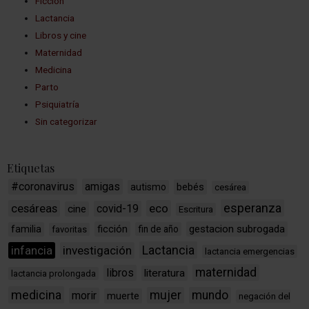
Ficción
Lactancia
Libros y cine
Maternidad
Medicina
Parto
Psiquiatría
Sin categorizar
Etiquetas
#coronavirus
amigas
bebés
autismo
cesárea
esperanza
cesáreas
eco
covid-19
cine
Escritura
ficción
gestacion subrogada
familia
fin de año
favoritas
Lactancia
infancia
investigación
lactancia emergencias
maternidad
libros
literatura
lactancia prolongada
medicina
mujer
mundo
morir
muerte
negación del