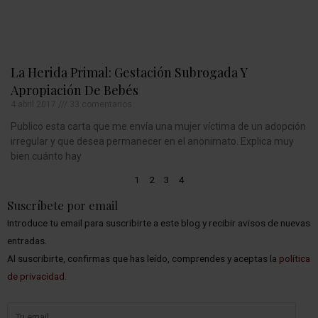
La Herida Primal: Gestación Subrogada Y
Apropiación De Bebés
4 abril 2017
33 comentarios
Publico esta carta que me envía una mujer víctima de un adopción
irregular y que desea permanecer en el anonimato. Explica muy
bien cuánto hay
1
2
3
4
Suscríbete por email
Introduce tu email para suscribirte a este blog y recibir avisos de nuevas
entradas.
Al suscribirte, confirmas que has leído, comprendes y aceptas la
política
de privacidad
.