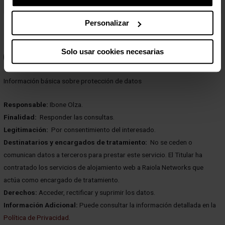
Personalizar
He leído y acepto la
política de privacidad
.
Solo usar cookies necesarias
Información básica sobre protección de datos
Responsable:
Ibone Olza.
Finalidad:
Responder las consultas.
Legitimación:
Por consentimiento del interesado.
Destinatarios y encargados de tratamiento:
No se ceden o
comunican datos a terceros para prestar este servicio. El Titular ha
contratado los servicios de alojamiento web a Raiola Networks que
actúa como encargado de tratamiento.
Derechos:
Acceder, rectificar y suprimir los datos.
Información Adicional:
Puede consultar la información detallada en la
Política de Privacidad
.