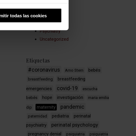
Ecofeminism
Maternity
mitir todas las cookies
Medicine
Psychiatry
Uncategorized
Etiquetas
#coronavirus
bebés
Arno Stern
breastfeeding
breastfeeding
covid-19
emergencies
escucha
hope
investigación
bebés
maria emilia
pandemic
maternity
dip
pediatria
perinatal
paternidad
perinatal psychology
psychiatry
pregnancy denial
psiquiatria
psiquiatria