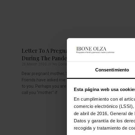
Letter To A Pregnant Mother
During The Pandemic
Requiem 
26 March 2020
No Comments
14 June 2018
Consentimiento
Dear pregnant mother, Several close
Translated b
Friends have asked me to write this letter
beginning of
to you. Perhaps you are surprised that I
Esta página web usa cookie
giving birth 
call you “mother” if
to the grou
En cumplimiento con el artícu
comercio electrónico (LSSI),
de abril de 2016, General de
Datos y garantía de los dere
recogida y tratamiento de coo