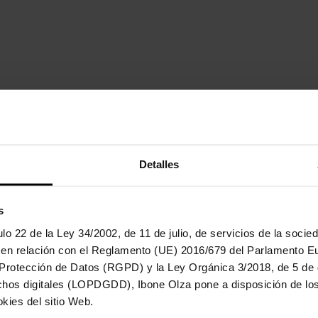
For Aurora
No Comments
Detalles
y Peter Hicks. At the
 this year, three months after
s
to her second child, Aurora fell
nd from
lo 22 de la Ley 34/2002, de 11 de julio, de servicios de la socie
 en relación con el Reglamento (UE) 2016/679 del Parlamento E
 Protección de Datos (RGPD) y la Ley Orgánica 3/2018, de 5 de 
chos digitales (LOPDGDD), Ibone Olza pone a disposición de los 
kies del sitio Web.