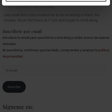
Stern
17 November 2019
No Comments
Last week Arno Stern invited me to his workshop in Paris: the
Closlieu. Since I left there at 11 pm and began to stroll along
Suscríbete por email
Introduce tu email para suscribirte a este blog y recibir avisos de nuevas
entradas.
Al suscribirte, confirmas que has leído, comprendes y aceptas la
política
de privacidad
.
Suscribir
Sígueme en: