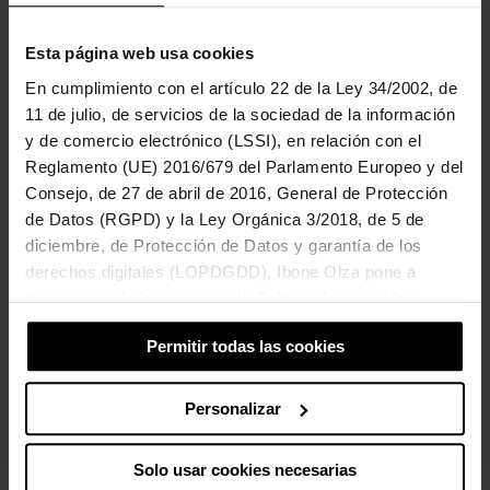
Esta página web usa cookies
En cumplimiento con el artículo 22 de la Ley 34/2002, de
11 de julio, de servicios de la sociedad de la información
y de comercio electrónico (LSSI), en relación con el
Reglamento (UE) 2016/679 del Parlamento Europeo y del
Consejo, de 27 de abril de 2016, General de Protección
de Datos (RGPD) y la Ley Orgánica 3/2018, de 5 de
diciembre, de Protección de Datos y garantía de los
derechos digitales (LOPDGDD), Ibone Olza pone a
disposición de los usuarios la Política de recogida y
tratamiento de cookies del sitio Web.
Permitir todas las cookies
Personalizar
Joyful As A Painting Child – An Evening With Arno
Solo usar cookies necesarias