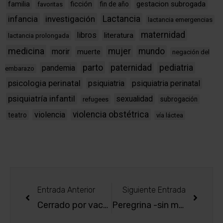
ficción
gestacion subrogada
familia
fin de año
favoritas
infancia
investigación
Lactancia
lactancia emergencias
maternidad
libros
literatura
lactancia prolongada
medicina
mujer
mundo
morir
muerte
negación del
parto
paternidad
pediatria
pandemia
embarazo
psicologia perinatal
psiquiatria
psiquiatria perinatal
psiquiatría infantil
sexualidad
subrogación
refugees
violencia obstétrica
violencia
teatro
vía láctea
Entrada Anterior
Siguiente Entrada
Cerrado por vacaciones
Peregrina -sin móvil- al fin del mundo