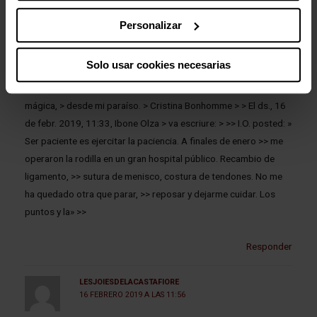
mejor, así se > cierra un ciclo vital natural y el renacimiento junto
Personalizar
al despertar de la > primavera potenciará el efecto crisálida. Te
deseo desde el fondo de mi > corazón muchas puertas abiertas
Solo usar cookies necesarias
llenas de amor, libros, pelis, abrazos, > besos… > Te mando un
achuchón acogedor de hermana osa desde esta Mallorca
mágica, > desde mi paraíso. > Cristina Bonhomme > > El ds., 16
de febr. 2019, 11:33, Ibone Olza > va escriure: > >> I.O. posted: »
Ser paciente es ejercitar la paciencia. A finales de enero >> me
operaron la rodilla en un gran hospital público. Recambio de
ligamento, >> sutura de menisco, costura de tendones. No me
ha quedado otra que parar, >> reposar y dejarme cuidar. Los
puntos y la» >>
Responder
LESJOIESDELACASTAFIORE
16 FEBRERO 2019 A LAS 11:56