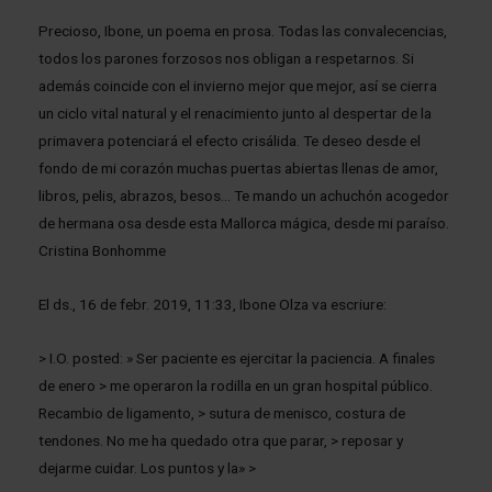
Precioso, Ibone, un poema en prosa. Todas las convalecencias,
todos los parones forzosos nos obligan a respetarnos. Si
además coincide con el invierno mejor que mejor, así se cierra
un ciclo vital natural y el renacimiento junto al despertar de la
primavera potenciará el efecto crisálida. Te deseo desde el
fondo de mi corazón muchas puertas abiertas llenas de amor,
libros, pelis, abrazos, besos… Te mando un achuchón acogedor
de hermana osa desde esta Mallorca mágica, desde mi paraíso.
Cristina Bonhomme
El ds., 16 de febr. 2019, 11:33, Ibone Olza va escriure:
> I.O. posted: » Ser paciente es ejercitar la paciencia. A finales
de enero > me operaron la rodilla en un gran hospital público.
Recambio de ligamento, > sutura de menisco, costura de
tendones. No me ha quedado otra que parar, > reposar y
dejarme cuidar. Los puntos y la» >