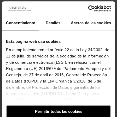
Que bonito !! Cúrate pronto, pero mantén esa poesía. Un
besazo
Consentimiento
Detalles
Acerca de las cookies
Responder
LESJOIESDELACASTAFIORE
Esta página web usa cookies
16 FEBRERO 2019 A LAS 11:58
En cumplimiento con el artículo 22 de la Ley 34/2002, de
11 de julio, de servicios de la sociedad de la información
*** Ibone, hay una falta mía, donde pone «respetarnos» debe
y de comercio electrónico (LSSI), en relación con el
poner «respetarnos». También queda bien lo que el texto
Reglamento (UE) 2016/679 del Parlamento Europeo y del
predictivo ha seleccionado, pero mi intención era la otra. Lo
Consejo, de 27 de abril de 2016, General de Protección
dicho, un abrazo enorme Cris
de Datos (RGPD) y la Ley Orgánica 3/2018, de 5 de
diciembre, de Protección de Datos y garantía de los
El ds., 16 de febr. 2019, 11:54, Cristina Bonhomme va escriure:
derechos digitales (LOPDGDD), Ibone Olza pone a
disposición de los usuarios la Política de recogida y
> Precioso, Ibone, un poema en prosa. > Todas las
tratamiento de cookies del sitio Web.
convalecencias, todos los parones forzosos nos obligan a >
Permitir todas las cookies
respetarnos. Si además coincide con el invierno mejor que