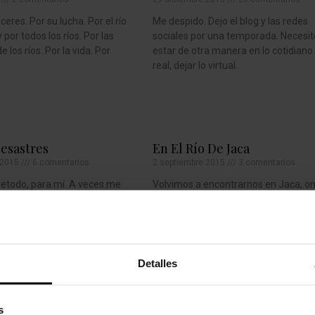
eres. Por su lucha. Por el río
Me despido. Dejo el blog y las redes
por todos los ríos. Por las
sociales por una temporada. Necesit
 los ríos. Por la vida. Por
estar de otra manera en lo cotidiano
real, dejar lo virtual.
esastres
En El Río De Jaca
 2015
6 comentarios
2 septiembre 2015
3 comentarios
retodo, para mí. A veces me
Volvimos a encontrarnos en Jaca, o
da y me pregunto entonces si
años después del primer curso de
otros o para lograr algún tipo
maternidad organizado por Via Láct
miento.
Regresamos a lo básico, a hablar de 
Detalles
1
2
3
4
5
s