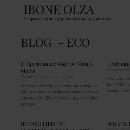
IBONE OLZA
Psiquiatra infantil y perinatal, madre y activista
BLOG
- ECO
El Apasionante Viaje De Niña A
Ecofemin
Mujer
29 octubre 2
25 mayo 2017
2 comentarios
Charla deba
las 20.30 en
«Eres una estrella: el apasionante viaje de
Acción en Ma
niña a mujer» es un libro precioso escrito e
ilustrado por Eider Pacheco, que he tenido
el honor
III FORO LIBRE DE
Miles De 
7 marzo 201