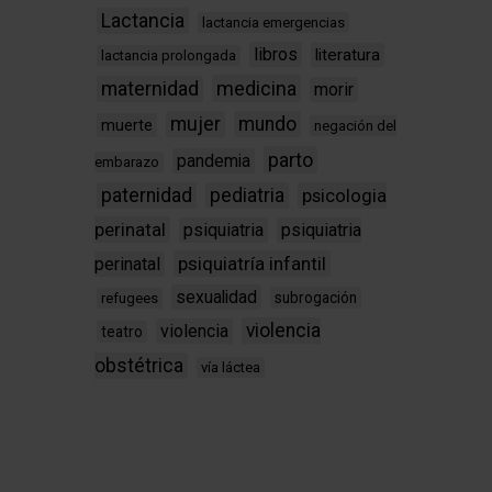
Lactancia
lactancia emergencias
libros
literatura
lactancia prolongada
medicina
maternidad
morir
mujer
mundo
muerte
negación del
parto
pandemia
embarazo
paternidad
pediatria
psicologia
perinatal
psiquiatria
psiquiatria
psiquiatría infantil
perinatal
sexualidad
subrogación
refugees
violencia
violencia
teatro
obstétrica
vía láctea