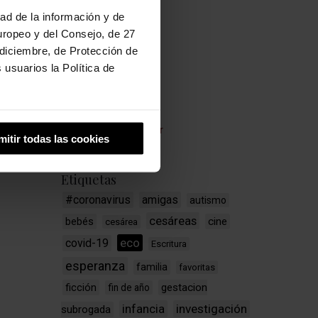
Lactancia
dad de la información y de
Libros y cine
uropeo y del Consejo, de 27
diciembre, de Protección de
Maternidad
usuarios la Política de
Medicina
Parto
Psiquiatría
Sin categorizar
mitir todas las cookies
Etiquetas
#coronavirus
amigas
autismo
cesáreas
bebés
cine
cesárea
eco
covid-19
Escritura
esperanza
familia
favoritas
ficción
gestacion
fin de año
infancia
investigación
subrogada