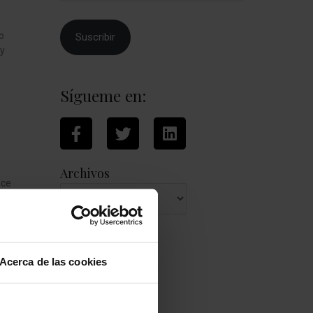
o
Suscribir
 y
Sígueme en:
Archivos
nce
ea.
la
Categorías
Acerca de las cookies
Ecofeminismo
Favoritas
Ficción