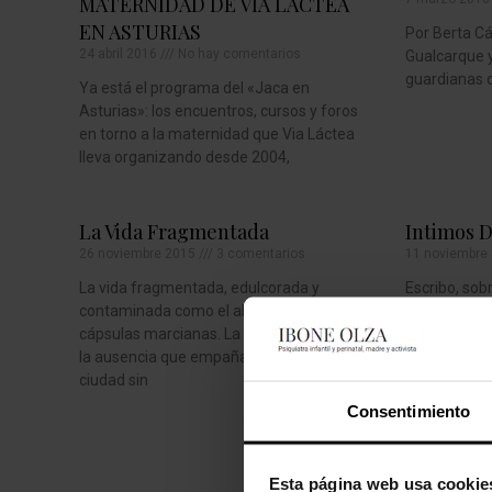
MATERNIDAD DE VIA LACTEA
EN ASTURIAS
Por Berta Các
24 abril 2016
No hay comentarios
Gualcarque y 
guardianas de
Ya está el programa del «Jaca en
Asturias»: los encuentros, cursos y foros
en torno a la maternidad que Via Láctea
lleva organizando desde 2004,
La Vida Fragmentada
Intimos D
26 noviembre 2015
3 comentarios
11 noviembre
La vida fragmentada, edulcorada y
Escribo, sob
contaminada como el absurdo café en
asalta la du
cápsulas marcianas. La extrañeza rodea
escribo para 
la ausencia que empaña la mirada. La
de reconoci
ciudad sin
Consentimiento
Esta página web usa cookie