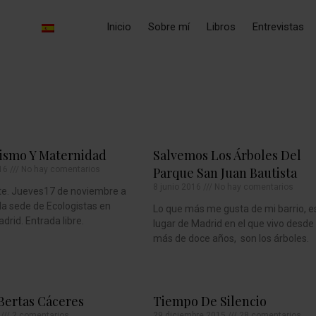
Inicio
Sobre mí
Libros
Entrevistas
ismo Y Maternidad
Salvemos Los Árboles Del
016
No hay comentarios
Parque San Juan Bautista
8 junio 2016
No hay comentarios
te. Jueves17 de noviembre a
 la sede de Ecologistas en
Lo que más me gusta de mi barrio, e
drid. Entrada libre.
lugar de Madrid en el que vivo desde
más de doce años, son los árboles.
Bertas Cáceres
Tiempo De Silencio
6
2 comentarios
29 diciembre 2015
28 comentarios