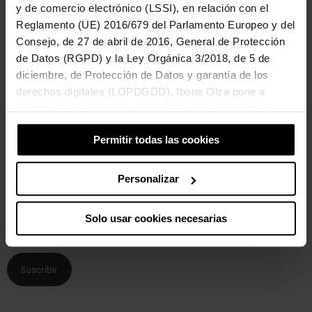
y de comercio electrónico (LSSI), en relación con el
El pasado 5 de marzo publiqué esta entrada, Lactancia
Reglamento (UE) 2016/679 del Parlamento Europeo y del
interrumpida pos servicios sociales, en la que os contaba lo difícil
que estaba siendo acompañar y sostener a una madre a la que los
Consejo, de 27 de abril de 2016, General de Protección
servicios sociales de golpe y sin aviso previo le habían retirado la
de Datos (RGPD) y la Ley Orgánica 3/2018, de 5 de
custodia de sus tres hijos, el más pequeño un bebé de 17 meses
diciembre, de Protección de Datos y garantía de los
aun lactante. Ahora os puedo contar el final feliz de esta historia.
derechos digitales (LOPDGDD), Ibone Olza pone a
disposición de los usuarios la Política de recogida y
Suscríbete por email
tratamiento de cookies del sitio Web.
Introduce tu email para suscribirte a este blog y recibir avisos de nuevas
Permitir todas las cookies
entradas.
Al suscribirte, confirmas que has leído, comprendes y aceptas la
política
Personalizar
de privacidad
.
Solo usar cookies necesarias
Suscribir