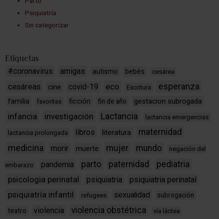
Parto
Psiquiatría
Sin categorizar
Etiquetas
#coronavirus
amigas
bebés
autismo
cesárea
esperanza
cesáreas
eco
covid-19
cine
Escritura
ficción
gestacion subrogada
familia
fin de año
favoritas
Lactancia
infancia
investigación
lactancia emergencias
maternidad
libros
literatura
lactancia prolongada
medicina
mujer
mundo
morir
muerte
negación del
parto
paternidad
pediatria
pandemia
embarazo
psicologia perinatal
psiquiatria
psiquiatria perinatal
psiquiatría infantil
sexualidad
subrogación
refugees
violencia obstétrica
violencia
teatro
vía láctea