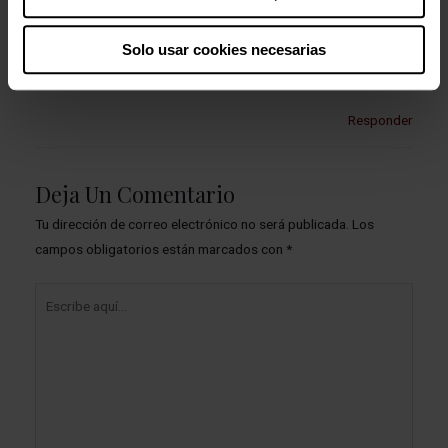
Me parece estupendo ir pregonando la lucha de Berta , gracias
Solo usar cookies necesarias
Ibone,ah ! Y magnífica la pintura de » tu baby «…
Responder
Deja Un Comentario
Tu dirección de correo electrónico no será publicada.
Los
campos obligatorios están marcados con
*