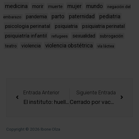
medicina
mujer
mundo
morir
muerte
negación del
parto
paternidad
pediatria
pandemia
embarazo
psicologia perinatal
psiquiatria
psiquiatria perinatal
psiquiatría infantil
sexualidad
subrogación
refugees
violencia obstétrica
violencia
teatro
vía láctea
Entrada Anterior
Siguiente Entrada
El instituto: huellas y semillas, de María Jesús Blázquez
Cerrado por vacaciones
Copyright © 2026
Ibone Olza