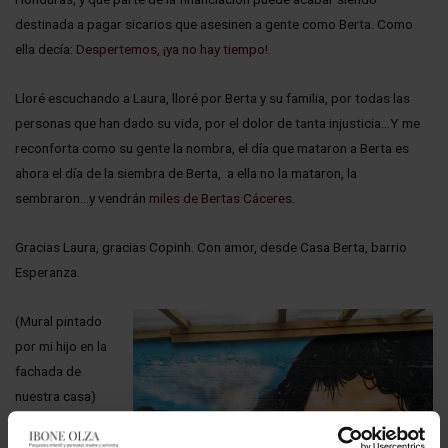
destinada a pagar sicarios que asesinen a gente como Berta. Como
ella decía:
Despertemos, ¡ya no hay tiempo!
Lloré escuchando a Laura, lloré por Berta y su familia, por todas las
personas que han dado su vida, por el dolor de tanta injusticia…Y me
reconforta como su gente la nombra, el día que mataron a Berta es
ahora el día de la siembra de Berta, a ella no la mataron, la
sembraron…y vendrán
miles de Bertas Cáceres
.
Gracias Laura, gracias Copinh. Con amor, desde Casa Berta, barrio
Esperanza.
(Mural pintado
por mi hijo en la
fachada de
nuestra casa)