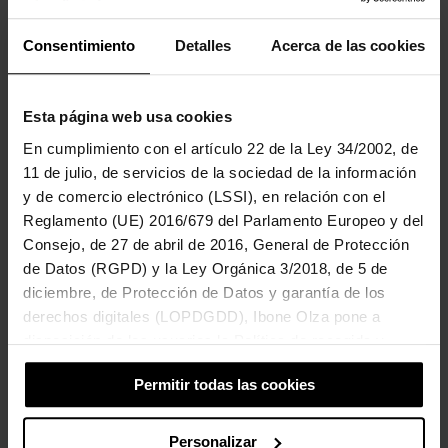
Consentimiento
Detalles
Acerca de las cookies
Esta página web usa cookies
Si te gusta, comparte
En cumplimiento con el artículo 22 de la Ley 34/2002, de
11 de julio, de servicios de la sociedad de la información
y de comercio electrónico (LSSI), en relación con el
Reglamento (UE) 2016/679 del Parlamento Europeo y del
Consejo, de 27 de abril de 2016, General de Protección
de Datos (RGPD) y la Ley Orgánica 3/2018, de 5 de
AVISO: No se aprobará ningún comentario que
diciembre, de Protección de Datos y garantía de los
incluya insultos.
derechos digitales (LOPDGDD), Ibone Olza pone a
1 Comentario En “Honduras: Las
disposición de los usuarios la Política de recogida y
Valientes En Peligro De Extinción”
tratamiento de cookies del sitio Web.
Permitir todas las cookies
CRISTINA TABERNA CARVAJAL
16 FEBRERO 2018 A LAS 12:42
Personalizar