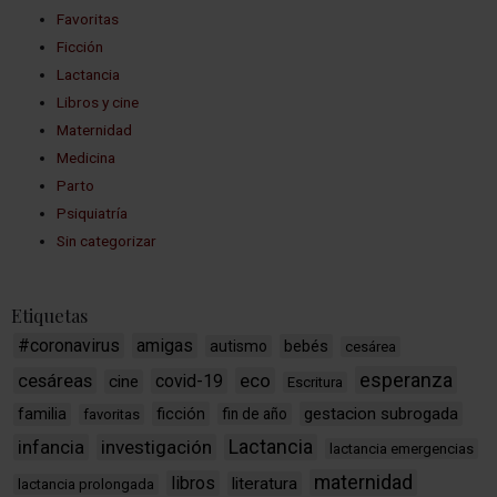
Favoritas
Ficción
Lactancia
Libros y cine
Maternidad
Medicina
Parto
Psiquiatría
Sin categorizar
Etiquetas
#coronavirus
amigas
bebés
autismo
cesárea
esperanza
cesáreas
eco
covid-19
cine
Escritura
ficción
gestacion subrogada
familia
fin de año
favoritas
infancia
investigación
Lactancia
lactancia emergencias
maternidad
libros
literatura
lactancia prolongada