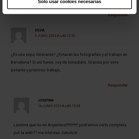
Solo usar cookies necesarias
Responder
SÍLVIA
3 JUNIO 2015 A LAS 12:32
¿Es una expo itinerante? ¿Estarán las fotografías y el trabajo en
Barcelona? Si así fuese, voy de inmediato. Gracias por este
potente y precioso trabajo,
Responder
JOSEFINA
16 JUNIO 2015 A LAS 19:38
Lástima que no en Argentina!!!!!!!!!!!!! podremos verla completa
por la web?? me interesa. Saludos!