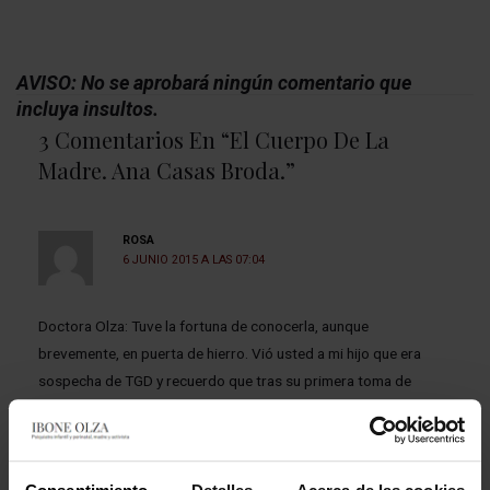
AVISO: No se aprobará ningún comentario que
incluya insultos.
3 Comentarios En “El Cuerpo De La
Madre. Ana Casas Broda.”
ROSA
6 JUNIO 2015 A LAS 07:04
Doctora Olza: Tuve la fortuna de conocerla, aunque
brevemente, en puerta de hierro. Vió usted a mi hijo que era
sospecha de TGD y recuerdo que tras su primera toma de
contacto me dijo que de eso nada y que le parecía un niño
genial. Después le vio el equipo específico de la CAM y
confirmaron su criterio y, aunque aún las cosas no van rodadas
en el Cole, pues ya lo que nos «atormenta» son opciones de