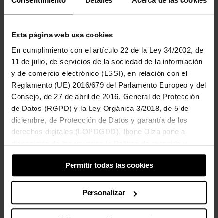
Consentimiento
Detalles
Acerca de las cookies
tdah y/o altas capacidades. Poco preocupante para mí porque,
tras dicho susto inicial puedo decir eso de que «en peores
Esta página web usa cookies
plazas he toreado…». Cuando nos dieron la primera cita con
usted comencé a seguir su blog. Probablemente soy una madre
En cumplimiento con el artículo 22 de la Ley 34/2002, de
controladora y, como tal, quería saberlo todo del profesional
11 de julio, de servicios de la sociedad de la información
que iba a tratar a mi hijo. Como ahora está usted más volcada
y de comercio electrónico (LSSI), en relación con el
Reglamento (UE) 2016/679 del Parlamento Europeo y del
en la psiquiatría perinatal, me gustaría enviarle este video que
Consejo, de 27 de abril de 2016, General de Protección
me ha parecido estupendo y que refleja a todos los tipos de
de Datos (RGPD) y la Ley Orgánica 3/2018, de 5 de
madre amantes de sus hijos que hay, sin rivalidades. Es muy
diciembre, de Protección de Datos y garantía de los
divertido. Un abrazo y mucho éxito en sus nuevos proyectos,
derechos digitales (LOPDGDD), Ibone Olza pone a
Rosa
disposición de los usuarios la Política de recogida y
tratamiento de cookies del sitio Web.
Enlace al video:
Permitir todas las cookies
https://www.facebook.com/128803017130358/videos/9648
Personalizar
29676861017/
Enviado desde mi iPhone