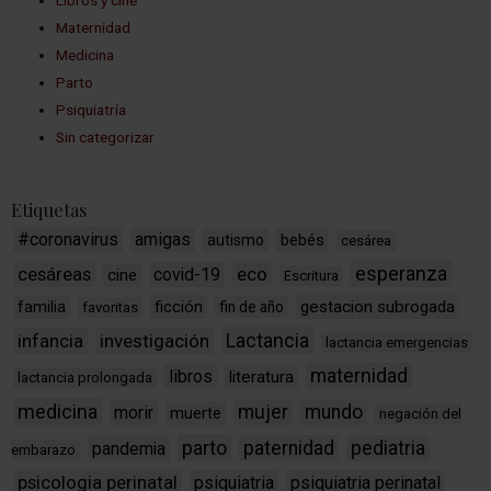
Maternidad
Medicina
Parto
Psiquiatría
Sin categorizar
Etiquetas
#coronavirus
amigas
bebés
autismo
cesárea
esperanza
cesáreas
eco
covid-19
cine
Escritura
ficción
gestacion subrogada
familia
fin de año
favoritas
Lactancia
infancia
investigación
lactancia emergencias
maternidad
libros
literatura
lactancia prolongada
medicina
mujer
mundo
morir
muerte
negación del
parto
paternidad
pediatria
pandemia
embarazo
psicologia perinatal
psiquiatria
psiquiatria perinatal